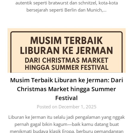
autentik seperti bratwurst dan schnitzel, kota-kota
bersejarah seperti Berlin dan Munich,…
Musim Terbaik Liburan ke Jerman: Dari
Christmas Market hingga Summer
Festival
Posted on December 1, 2025
Liburan ke Jerman itu selalu jadi pengalaman yang nggak
pernah gagal bikin kagum—baik kamu datang buat
menikmati budaya klasik Eropa, berburu pemandangan