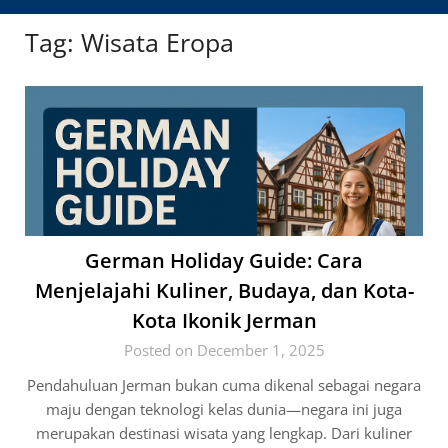
Tag:
Wisata Eropa
German Holiday Guide: Cara
Menjelajahi Kuliner, Budaya, dan Kota-
Kota Ikonik Jerman
Posted on December 1, 2025
Pendahuluan Jerman bukan cuma dikenal sebagai negara
maju dengan teknologi kelas dunia—negara ini juga
merupakan destinasi wisata yang lengkap. Dari kuliner