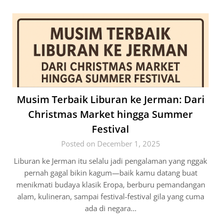
Musim Terbaik Liburan ke Jerman: Dari
Christmas Market hingga Summer
Festival
Posted on December 1, 2025
Liburan ke Jerman itu selalu jadi pengalaman yang nggak
pernah gagal bikin kagum—baik kamu datang buat
menikmati budaya klasik Eropa, berburu pemandangan
alam, kulineran, sampai festival-festival gila yang cuma
ada di negara…