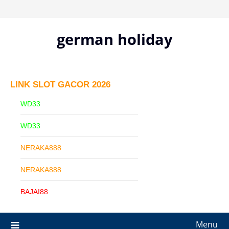
Skip
to
content
german holiday
LINK SLOT GACOR 2026
WD33
WD33
NERAKA888
NERAKA888
BAJAI88
Menu