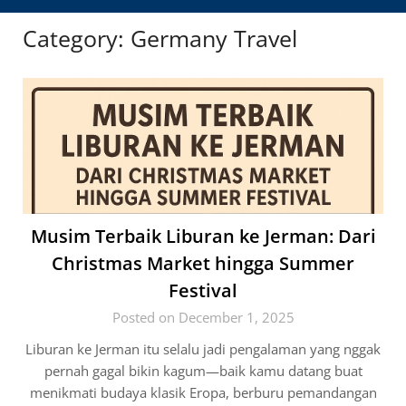
Category:
Germany Travel
Musim Terbaik Liburan ke Jerman: Dari
Christmas Market hingga Summer
Festival
Posted on December 1, 2025
Liburan ke Jerman itu selalu jadi pengalaman yang nggak
pernah gagal bikin kagum—baik kamu datang buat
menikmati budaya klasik Eropa, berburu pemandangan